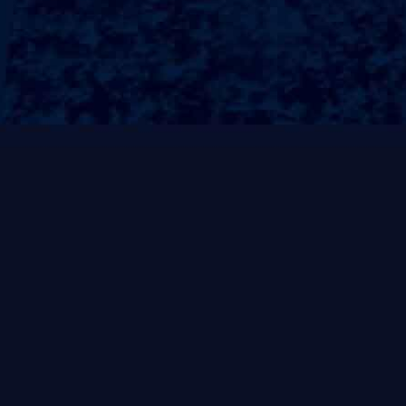
本次在河南和云南地区开展的达标测验活动由中奥
盈谷体育发展股份有限公司承办，共举办11场，测试总
人数将超过5000余人。涵盖6-69周岁的居民，分为儿童